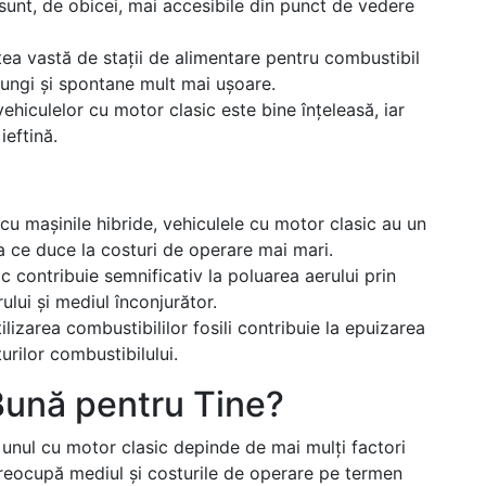
 sunt, de obicei, mai accesibile din punct de vedere
ețea vastă de stații de alimentare pentru combustibil
 lungi și spontane mult mai ușoare.
vehiculelor cu motor clasic este bine înțeleasă, iar
ieftină.
cu mașinile hibride, vehiculele cu motor clasic au un
 ce duce la costuri de operare mai mari.
ic contribuie semnificativ la poluarea aerului prin
ului și mediul înconjurător.
tilizarea combustibililor fosili contribuie la epuizarea
țurilor combustibilului.
Bună pentru Tine?
 unul cu motor clasic depinde de mai mulți factori
 preocupă mediul și costurile de operare pe termen