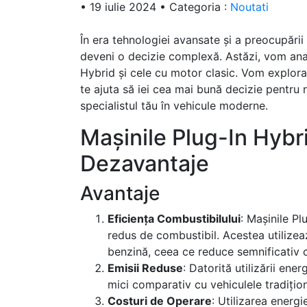
•
19 iulie 2024
•
Categoria :
Noutati
În era tehnologiei avansate și a preocupări
deveni o decizie complexă. Astăzi, vom anal
Hybrid și cele cu motor clasic. Vom explora 
te ajuta să iei cea mai bună decizie pentru 
specialistul tău în vehicule moderne.
Mașinile Plug-In Hybri
Dezavantaje
Avantaje
Eficiența Combustibilului
: Mașinile P
redus de combustibil. Acestea utilize
benzină, ceea ce reduce semnificativ 
Emisii Reduse
: Datorită utilizării ene
mici comparativ cu vehiculele tradițio
Costuri de Operare
: Utilizarea energ