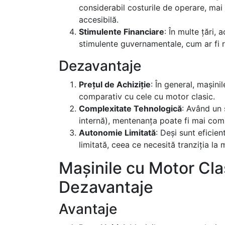
considerabil costurile de operare, mai
accesibilă.
Stimulente Financiare
: În multe țări,
stimulente guvernamentale, cum ar fi r
Dezavantaje
Prețul de Achiziție
: În general, mașini
comparativ cu cele cu motor clasic.
Complexitate Tehnologică
: Având un 
internă), mentenanța poate fi mai comp
Autonomie Limitată
: Deși sunt eficie
limitată, ceea ce necesită tranziția la
Mașinile cu Motor Clas
Dezavantaje
Avantaje