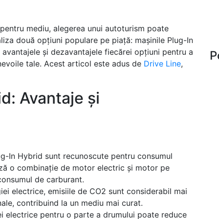
i pentru mediu, alegerea unui autoturism poate
iza două opțiuni populare pe piață: mașinile Plug-In
avantajele și dezavantajele fiecărei opțiuni pentru a
P
nevoile tale. Acest articol este adus de
Drive Line
,
d: Avantaje și
lug-In Hybrid sunt recunoscute pentru consumul
ază o combinație de motor electric și motor pe
consumul de carburant.
rgiei electrice, emisiile de CO2 sunt considerabil mai
nale, contribuind la un mediu mai curat.
iei electrice pentru o parte a drumului poate reduce