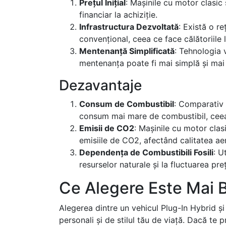
Prețul Inițial
: Mașinile cu motor clasic
financiar la achiziție.
Infrastructura Dezvoltată
: Există o r
convențional, ceea ce face călătoriile
Mentenanță Simplificată
: Tehnologia 
mentenanța poate fi mai simplă și mai 
Dezavantaje
Consum de Combustibil
: Comparativ 
consum mai mare de combustibil, ceea
Emisii de CO2
: Mașinile cu motor clas
emisiile de CO2, afectând calitatea aer
Dependența de Combustibili Fosili
: U
resurselor naturale și la fluctuarea pre
Ce Alegere Este Mai 
Alegerea dintre un vehicul Plug-In Hybrid și
personali și de stilul tău de viață. Dacă te